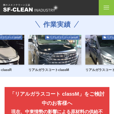
作業実績
リアルガラスコートclassM
リアルガラスコートclassM
リアルガラスコートclassM
リアルガラスコートclassM
「リアルガラスコート classM」をご検討
中のお客様へ
現在、中東情勢の影響による原材料の供給不